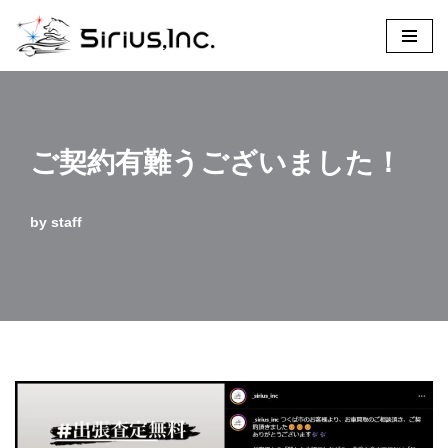
コ
ン
テ
ン
ご契約有難うございました！
ツ
へ
ス
by
staff
キ
ッ
プ