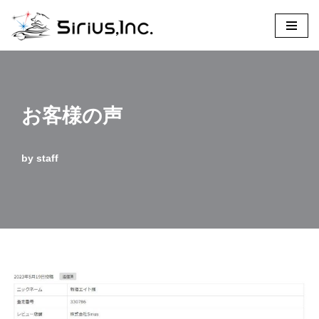
コ
ン
テ
ン
お客様の声
ツ
へ
ス
by
staff
キ
ッ
プ