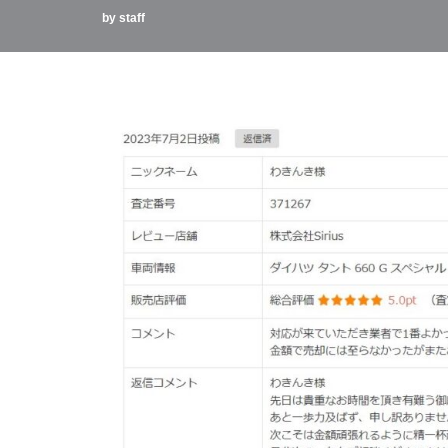
by
staff