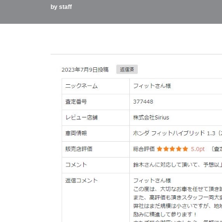
by
staff