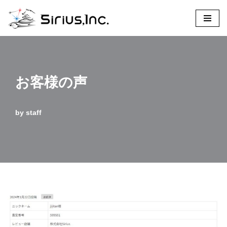
コ
ン
テ
ン
お客様の声
ツ
へ
ス
by
staff
キ
ッ
プ