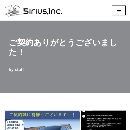
コ
ン
テ
ン
ご契約ありがとうございまし
ツ
た！
へ
ス
by
staff
キ
ッ
プ